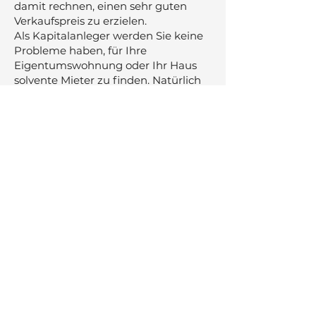
damit rechnen, einen sehr guten
Verkaufspreis zu erzielen.
Als Kapitalanleger werden Sie keine
Probleme haben, für Ihre
Eigentumswohnung oder Ihr Haus
solvente Mieter zu finden. Natürlich
können Sie steuerlich Vorteile nutzen
und im Alter selbst nutzen, wir
informieren Sie gerne.
Ob selbst bewohnt
oder als Kapitalanlage zur
Altersvorsorge,
bei uns sind Sie genau
richtig!