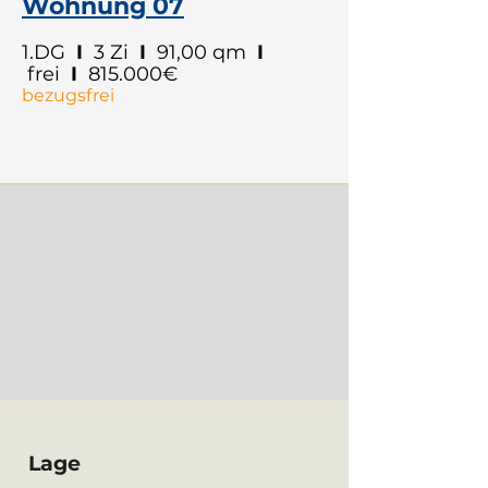
Wohnung 07
1.DG
I
3 Zi
I
91,00 qm
I
frei
I
815.000€
bezugsfrei
Lage