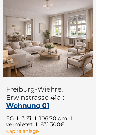
Freiburg-Wiehre,
Erwinstrasse 41a
:
Wohnung 01
EG
I
3 Zi
I
106,70 qm
I
vermietet
I
831.300€
Kapitalanlage