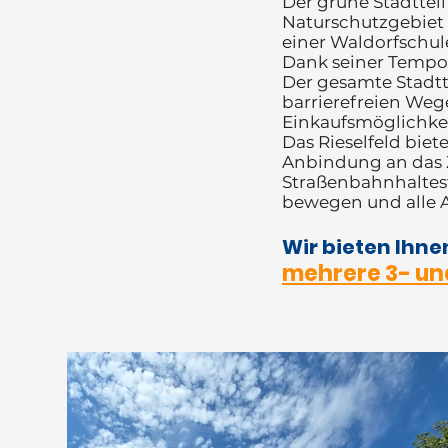
Der grüne Stadtteil
Naturschutzgebiet 
einer Waldorfschule
Dank seiner Tempo-
Der gesamte Stadtte
barrierefreien Weg
Einkaufsmöglichkei
Das Rieselfeld bie
Anbindung an das Ze
Straßenbahnhalteste
bewegen und alle A
Wir bieten Ihne
mehrere 3- un