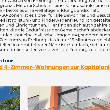
 im Westen von Freiburg ist eine lebendige Gemeinsc
grenzt. Mit drei Schulen – einer Grundschule, ein
 – bietet es eine vielfältige Bildungslandschaft.
30-Zonen ist es sicher für alle Bewohner und Besuc
il ist rollstuhl- und kinderwagenfreundlich gestalte
en und Einrichtungen. Hier finden sich auch zahlre
ten, die die Bedürfnisse der Gemeinschaft abdecke
tet nicht nur eine idyllische Umgebung, sondern auch
ntrum von Freiburg, das in nur 15 Minuten erreichba
llen in unmittelbarer Nähe ist es einfach, sich inne
nnehmlichkeiten zu nutzen, die Freiburg zu bieten 
n hier
d 4-Zimmer-Wohnungen zur Kapitalanl