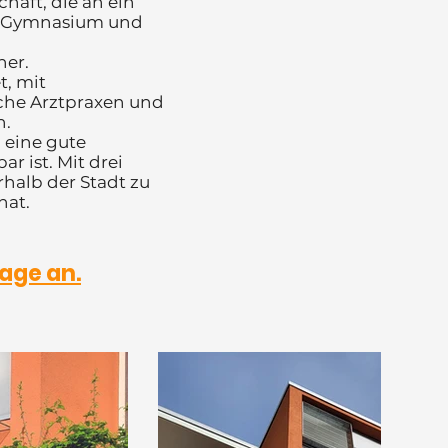
haft, die an ein
em Gymnasium und
her.
t, mit
iche Arztpraxen und
n.
 eine gute
r ist. Mit drei
rhalb der Stadt zu
hat.
age an.