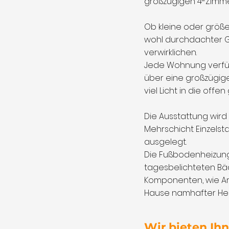
großzügigen 4-Zimmer
Ob kleine oder größer
wohl durchdachter G
verwirklichen.
Jede Wohnung verfüg
über eine großzügig
viel Licht in die off
Die Ausstattung wird
Mehrschicht Einzelst
ausgelegt.
Die Fußbodenheizung
tagesbelichteten Bäde
Komponenten, wie Ar
Hause namhafter Hers
Wir bieten Ihn