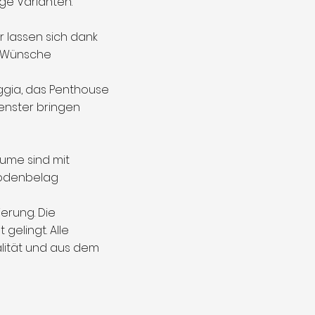
ge Varianten.
r lassen sich dank
e Wünsche
ggia, das Penthouse
enster bringen
ume sind mit
 Bodenbelag
erung. Die
gelingt. Alle
lität und aus dem