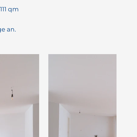
111 qm
e an.