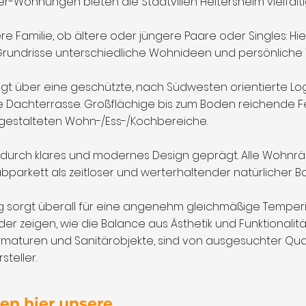
-Wohnungen bieten die Stadtvillen Heitersheim vielfälti
e Familie, ob ältere oder jüngere Paare oder Singles: Hie
rundrisse unterschiedliche Wohnideen und persönlich
t über eine geschützte, nach Südwesten orientierte Lo
e Dachterrasse. Großflächige bis zum Boden reichende F
en gestalteten Wohn-/Ess-/Kochbereiche.
 durch klares und modernes Design geprägt. Alle Wohnrä
abparkett als zeitloser und werterhaltender natürlicher
 sorgt überall für eine angenehm gleichmäßige Temperi
r zeigen, wie die Balance aus Ästhetik und Funktionalität 
maturen und Sanitärobjekte, sind von ausgesuchter Qua
teller.
en hier unsere